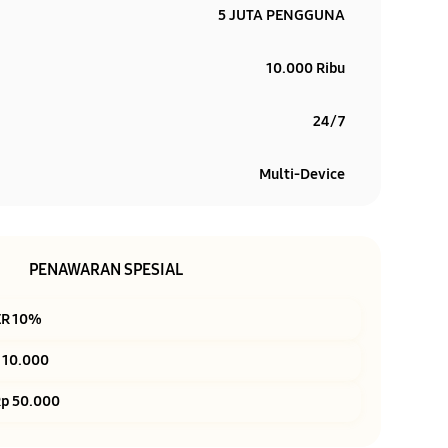
5 JUTA PENGGUNA
10.000 Ribu
24/7
Multi-Device
PENAWARAN SPESIAL
R 10%
 10.000
Rp 50.000