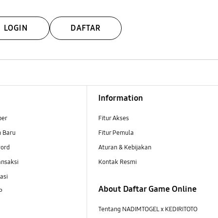
LOGIN
DAFTAR
Information
ber
Fitur Akses
n Baru
Fitur Pemula
ord
Aturan & Kebijakan
ansaksi
Kontak Resmi
kasi
About Daftar Game Online
P
Tentang NADIMTOGEL x KEDIRITOTO